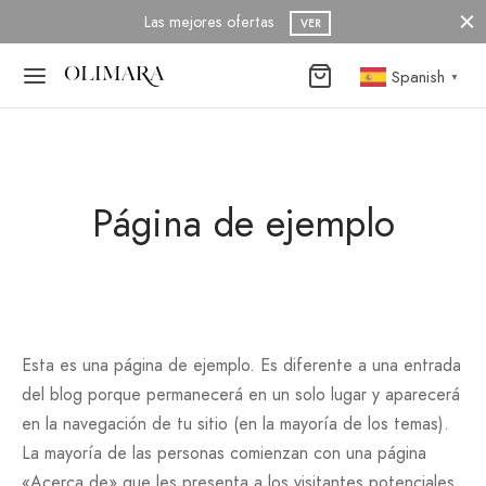
Las mejores ofertas
VER
Spanish
▼
Back
Back
Página de ejemplo
NDA
AJAS VERANO
AJAS INVIERNO
TIDO CORTO
Esta es una página de ejemplo. Es diferente a una entrada
AJAS VERANO
TIDO LARGO
del blog porque permanecerá en un solo lugar y aparecerá
en la navegación de tu sitio (en la mayoría de los temas).
La mayoría de las personas comienzan con una página
TALÓN
«Acerca de» que les presenta a los visitantes potenciales