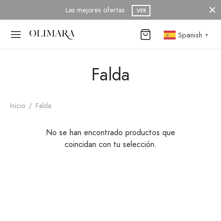
Las mejores ofertas
VER
Spanish
▼
Falda
Back
Back
Inicio
/
Falda
NDA
AJAS VERANO
No se han encontrado productos que
coincidan con tu selección.
AJAS INVIERNO
TIDO CORTO
AJAS VERANO
TIDO LARGO
TALÓN