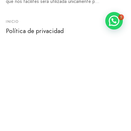
que nos facilites será utilizada únicamente p…
1
INICIO
Política de privacidad
By
olimara2023
on
13 de febrero de 2017
Política de Privacidad Cláusula de protección de Datos
Personales OLIMARA, S.L.U., de acuerdo con lo…
“
Olimara consigue acercar a cada