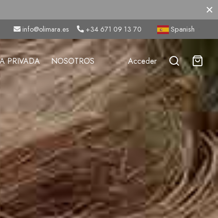
Spanish
info@olimara.es
+34 671 09 13 70
▼
A PRIVADA
NOSOTROS
Acceder